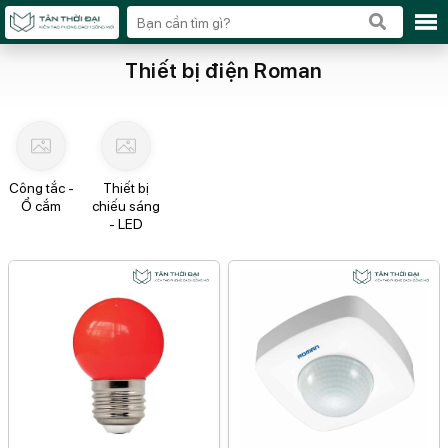
Thiết bị điện Roman
Công tắc -
Thiết bị
Ổ cắm
chiếu sáng
- LED