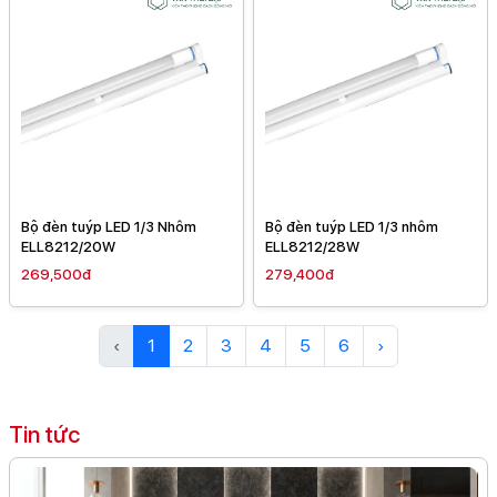
Bộ đèn tuýp LED 1/3 Nhôm
Bộ đèn tuýp LED 1/3 nhôm
ELL8212/20W
ELL8212/28W
269,500đ
279,400đ
‹
1
2
3
4
5
6
›
Tin tức