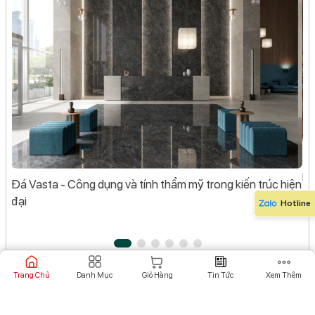
Đá
tôi
Hì
Đá Vasta - Công dụng và tính thẩm mỹ trong kiến trúc hiện
đại
Hotline
Trang Chủ
Danh Mục
Giỏ Hàng
Tin Tức
Xem Thêm