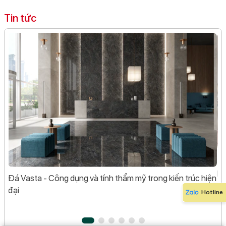
Tin tức
Đá
tôi
Hì
Đá Vasta - Công dụng và tính thẩm mỹ trong kiến trúc hiện
đại
Hotline