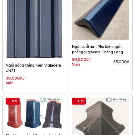
Ngói cuối rìa - Phụ kiện ngói
phẳng Viglacera Thăng Long
94,800đ /
85,000đ
Viên
Ngói sóng tráng men Viglacera
UN21
30,000đ /
Viên
--5%
--6%