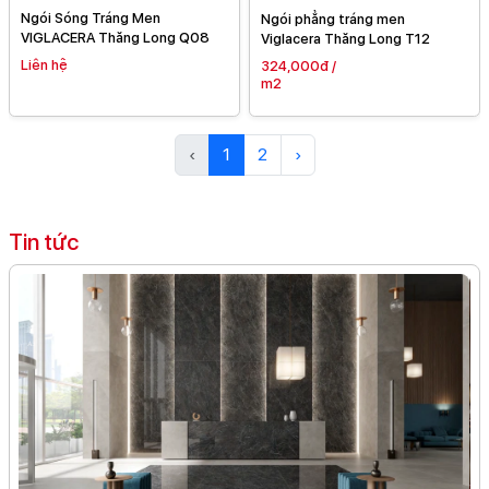
Ngói Sóng Tráng Men
Ngói phẳng tráng men
VIGLACERA Thăng Long Q08
Viglacera Thăng Long T12
Liên hệ
324,000đ /
m2
‹
1
2
›
Tin tức