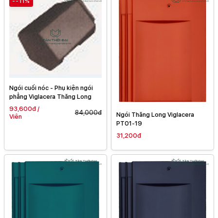
--11%
Ngói cuối nóc - Phụ kiện ngói
phẳng Viglacera Thăng Long
93,600đ /
84,000đ
Ngói Thăng Long Viglacera
Viên
PT01-19
31,200đ