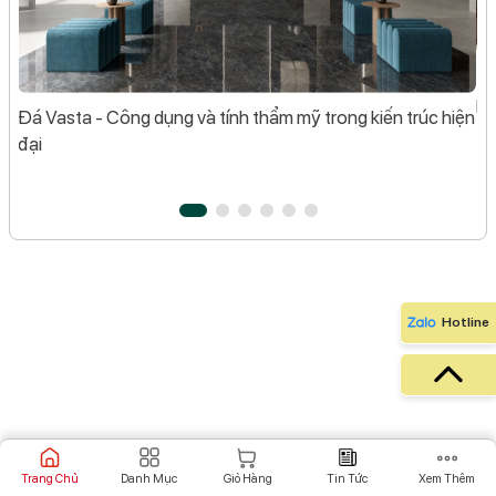
Đá
tôi
Hì
Đá Vasta - Công dụng và tính thẩm mỹ trong kiến trúc hiện
đại
Hotline
Trang Chủ
Danh Mục
Giỏ Hàng
Tin Tức
Xem Thêm