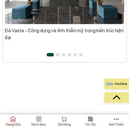
Đá
tôi
Hì
Đá Vasta - Công dụng và tính thẩm mỹ trong kiến trúc hiện
đại
Hotline
Trang Chủ
Danh Mục
Giỏ Hàng
Tin Tức
Xem Thêm