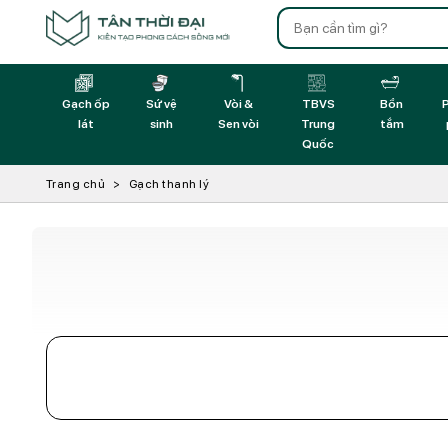
Gạch ốp
Sứ vệ
Vòi &
TBVS
Bồn
P
lát
sinh
Sen vòi
Trung
tắm
Quốc
Trang chủ
Gạch thanh lý