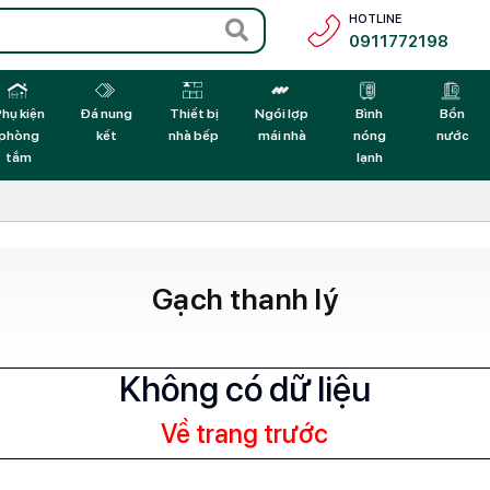
HOTLINE
0911772198
hụ kiện
Đá nung
Thiết bị
Ngói lợp
Bình
Bồn
phòng
kết
nhà bếp
mái nhà
nóng
nước
tắm
lạnh
Gạch thanh lý
Không có dữ liệu
Về trang trước