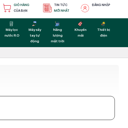
GIỎ HÀNG
TIN TỨC
ĐĂNG NHẬP
CỦA BẠN
MỚI NHẤT
Máy lọc
Máy sấy
Năng
Khuyến
Thiết bị
nước R.O
tay tự
lượng
mãi
điện
động
mặt trời