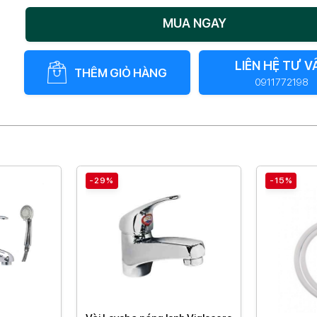
MUA NGAY
LIÊN HỆ TƯ V
THÊM GIỎ HÀNG
0911772198
-29%
-15%