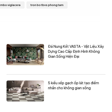
mbo viglacera
tron bo tbvs phong tam
 Open Rim với lực xả mạnh mẽ, nước thông qua một
 chất thải được nhanh chóng đẩy xuống ống thoát, đồng
hanh và mạnh, đem đến trải nghiệm sử dụng sản
Đá Nung Kết VASTA - Vật Liệu Xây
 xả tay gạt, giúp người dùng dễ dàng thao tác sử dụng
Dựng Cao Cấp Định Hình Không
 cần sử dụng quá nhiều nước mà vẫn có thể cuốn trôi
Gian Sống Hiện Đại
5 kiểu xếp gạch ốp lát tạo điểm
nhấn cho không gian sống
o)