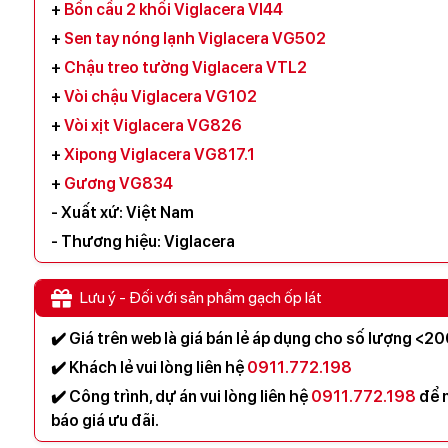
+
Bồn cầu 2 khối Viglacera VI44
+
Sen tay nóng lạnh Viglacera VG502
+
Chậu treo tường Viglacera VTL2
+
Vòi chậu Viglacera VG102
+
Vòi xịt Viglacera VG826
+
Xipong Viglacera VG817.1
+
Gương VG834
- Xuất xứ: Việt Nam
- Thương hiệu: Viglacera
Lưu ý - Đối với sản phẩm gạch ốp lát
✔️ Giá trên web là giá bán lẻ áp dụng cho số lượng <
✔️ Khách lẻ vui lòng liên hệ
0911.772.198
✔️ Công trình, dự án vui lòng liên hệ
0911.772.198
để 
báo giá ưu đãi.