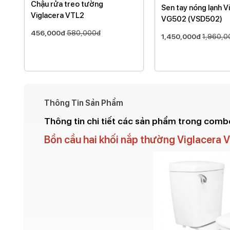
Chậu rửa treo tường
Sen tay nóng lạnh V
Viglacera VTL2
VG502 (VSD502)
456,000đ
580,000đ
1,450,000đ
1,960,0
Thông Tin Sản Phẩm
Thông tin chi tiết các sản phẩm trong combo
Bồn cầu hai khối nắp thường Viglacera 