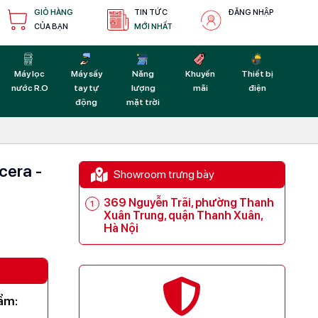
GIỎ HÀNG
TIN TỨC
ĐĂNG NHẬP
CỦA BẠN
MỚI NHẤT
Máy lọc
Máy sấy
Năng
Khuyến
Thiết bị
nước R.O
tay tự
lượng
mãi
điện
động
mặt trời
cera -
Showroom trưng bày
369 Nguyễn Trãi, phường Thanh
Xuân Trung, quận Thanh Xuân,
Hà Nội
ẩm: