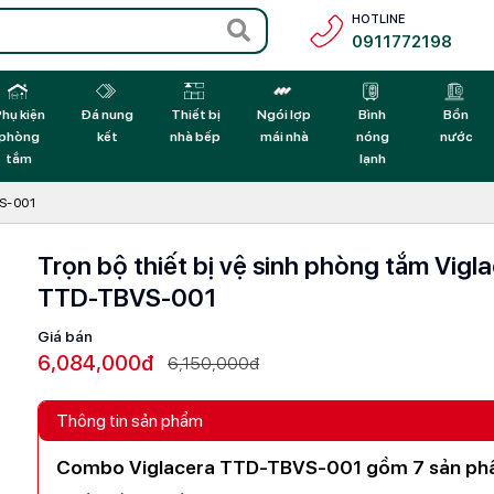
HOTLINE
0911772198
hụ kiện
Đá nung
Thiết bị
Ngói lợp
Bình
Bồn
phòng
kết
nhà bếp
mái nhà
nóng
nước
tắm
lạnh
VS-001
Trọn bộ thiết bị vệ sinh phòng tắm Vigla
TTD-TBVS-001
Giá bán
6,084,000đ
6,150,000đ
Thông tin sản phẩm
Combo Viglacera TTD-TBVS-001 gồm 7 sản ph