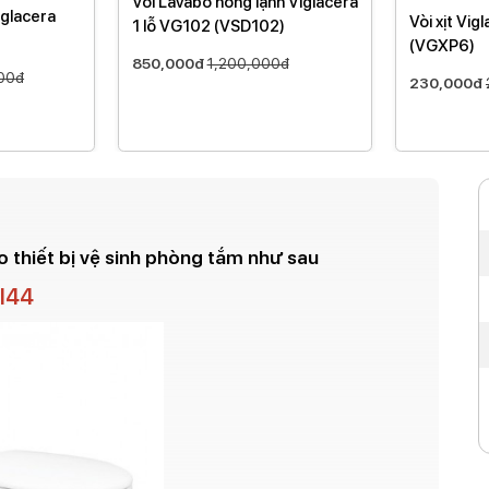
Vòi Lavabo nóng lạnh Viglacera
iglacera
Vòi xịt Vi
1 lỗ VG102 (VSD102)
(VGXP6)
850,000đ
1,200,000đ
00đ
230,000đ
 thiết bị vệ sinh phòng tắm như sau
VI44