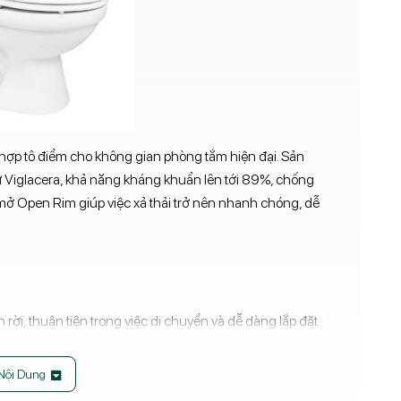
 hợp tô điểm cho không gian phòng tắm hiện đại. Sản
 Viglacera, khả năng kháng khuẩn lên tới 89%, chống
ở Open Rim giúp việc xả thải trở nên nhanh chóng, dễ
 rời, thuận tiện trong việc di chuyển và dễ dàng lắp đặt.
ỏng hóc, bạn hoàn toàn có thê thay thế riêng lẻ két
 cầu khác khó có được.
Nội Dung