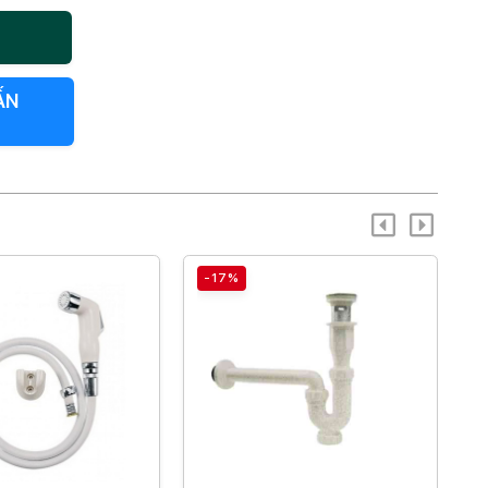
ẤN
-17%