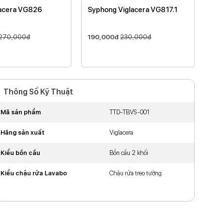
glacera VG826
Syphong Viglacera VG817.1
G
V
270,000đ
190,000đ
230,000đ
4
Thông Số Kỹ Thuật
Mã sản phẩm
TTD-TBVS-001
Hãng sản xuất
Viglacera
Kiểu bồn cầu
Bồn cầu 2 khối
Kiểu chậu rửa Lavabo
Chậu rửa treo tường