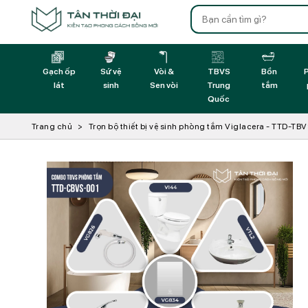
Gạch ốp
Sứ vệ
Vòi &
TBVS
Bồn
P
lát
sinh
Sen vòi
Trung
tắm
Quốc
Trang chủ
Trọn bộ thiết bị vệ sinh phòng tắm Viglacera - TTD-TB