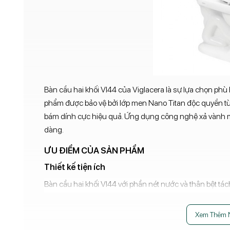
Bàn cầu hai khối VI44 của Viglacera là sự lựa chọn phù
phẩm được bảo vệ bởi lớp men Nano Titan độc quyền từ
bám dính cực hiệu quả. Ứng dụng công nghệ xả vành m
dàng.
ƯU ĐIỂM CỦA SẢN PHẨM
Thiết kế tiện ích
Bàn cầu hai khối VI44 với phần nét nước và thân bệt tách
Đặc biệt, trong quá trình sử dụng nếu sản phẩm xảy ra h
nước hoặc thân bàn cầu. Đây là ưu thế mà các loại bàn
Xem Thêm 