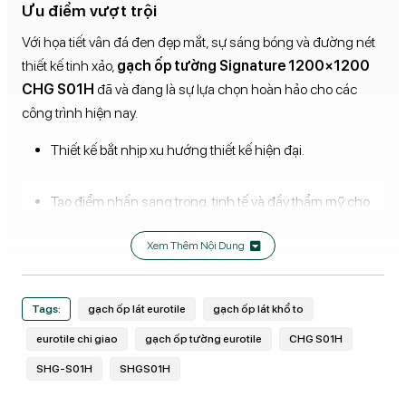
Ưu điểm vượt trội
Với họa tiết vân đá đen đẹp mắt, sự sáng bóng và đường nét
thiết kế tinh xảo,
gạch ốp tường
Signature 1200×1200
CHG S01H
đã và đang là sự lựa chọn hoàn hảo cho các
công trình hiện nay.
Thiết kế bắt nhịp xu hướng thiết kế hiện đại.
Tạo điểm nhấn sang trọng, tinh tế và đầy thẩm mỹ cho
các công trình.
Xem Thêm Nội Dung
Bề mặt nhẵn, chất liệu men bóng tạo không gian có
chiều sâu.
Tags:
gạch ốp lát eurotile
gạch ốp lát khổ to
eurotile chi giao
gạch ốp tường eurotile
CHG S01H
Sản xuất bằng công nghệ hiện đại với phần xương gạch
SHG-S01H
SHGS01H
Granite có nhiều tính năng ưu việt.