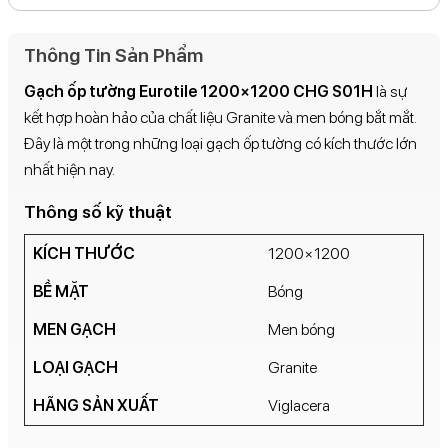
Thông Tin Sản Phẩm
Gạch ốp tường Eurotile
1200×1200 CHG S01H
là sự
kết hợp hoàn hảo của chất liệu Granite và men bóng bắt mắt.
Đây là một trong những loại gạch ốp tường có kích thước lớn
nhất hiện nay.
Thông số kỹ thuật
KÍCH THƯỚC
1200×1200
BỀ MẶT
Bóng
MEN GẠCH
Men bóng
LOẠI GẠCH
Granite
HÃNG SẢN XUẤT
Viglacera