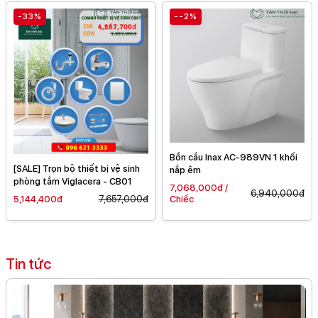
-33%
--2%
Bồn cầu Inax AC-989VN 1 khối
[SALE] Trọn bộ thiết bị vệ sinh
nắp êm
phòng tắm Viglacera - CB01
7,068,000đ /
6,940,000đ
5,144,400đ
7,657,000đ
Chiếc
Tin tức